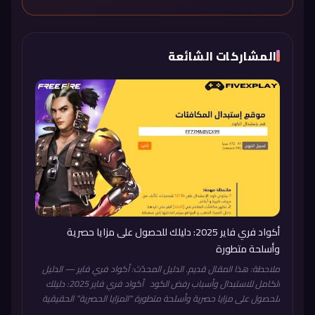
المشاركات الشائعة
أكواد فري فاير 2025: دليلك للحصول على مزايا حصرية
وأسلحة متطورة
ملاحطة: هذا المقال قديم. الدليل المحدّث: أكواد فري فاير — الدليل
الكامل للاستبدال وأسباب رفض الكود أكواد فري فاير 2025: دليلك
للحصول على مزايا حصرية وأسلحة متطورة "المزايا الحصرية" الحقيقية
في Free Fire لا تقتصر على الأكواد المؤقتة، بل تشمل أنظمة تقدم