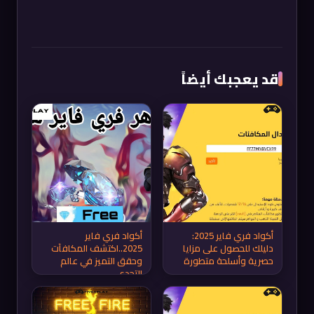
قد يعجبك أيضاً
أكواد فري فاير 2025:
أكواد فري فاير
دليلك للحصول على مزايا
2025..اكتشف المكافآت
حصرية وأسلحة متطورة
وحقق التميز في عالم
التحدي