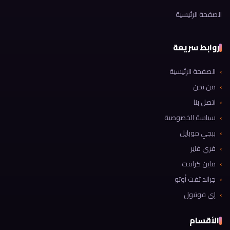
أو مدفوعة. شحن كوينز بيس إيفوتبول 2025 يمكن الحصول على عدد
الصفحة الرئيسية
كبير من كوينز بيس إيفوتبول بالمجان دون دفع أموالك، وذلك من خلال
ال...
روابط سريعة
الصفحة الرئيسية
من نحن
اتصل بنا
سياسة الخصوصية
ببجي موبايل
فري فاير
ماين كرافت
جراند ثفت أوتو
إي فوتبول
الأقسام