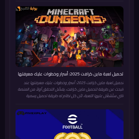
دائمة يغفل عنها كثير من اللاعبين الجدد. نظام الرتب التنافسي
(Ranked) التقدم في الرتب يمنح مكافآت موسمية حصرية (أزياء
وإطارات خاصة) لا يمكن الحصول عليها بأي طريقة أخرى، وتُمنح تلقائيًا
بنهاية كل موسم حسب رتبتك النهائية. الانضمام لنقابة (Guild) نشطة
النقابات النشطة تمنح مكافآت جماعية أسبوعية ومهامًا خاصة
بالنقابة، وهذا مصدر دخل ثابت للموارد يغفل عنه من يركز فقط على
البحث عن أكواد خارجية. بخصوص الأكواد المؤقتة إن وجدتها، تأكد من
مصدرها الرسمي (حسابات Free Fire المعتمدة فقط) واستبدلها فورًا
عبر rewards.ff.garena.com قبل انتهاء صلاحيتها القصيرة.
تحميل لعبة ماين كرافت 2025: أسرار وخطوات عليك معرفتها
تحميل لعبة ماين كرافت 2025: أسرار وخطوات عليك معرفتها عند
البحث عن طريقة لتحميل ماين كرافت، يفضَّل التحقق أولاً من المنصة
التي ستُشغّل عليها اللعبة، لأن كل نظام له طريقة تحميل رسمية
مختلفة. على أجهزة الكمبيوتر تُشترى وتُنزَّل اللعبة من الموقع الرسمي
الخاص باللعبة، بينما على الهواتف تُتاح عبر متجر Google Play لأندرويد أو
App Store للآيفون، وعلى الأجهزة المنزلية عبر المتاجر الرسمية لأجهزة
بلايستيشن وإكسبوكس ونينتندو. تحقق من متطلبات التشغيل قبل
التحميل من المفيد التأكد من أن الجهاز يستوفي الحد الأدنى من
متطلبات التشغيل المذكورة رسميًا، خصوصًا مساحة التخزين الفارغة