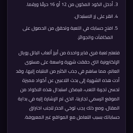
أدخل الكود المكون من 12 أو 16 حرفًا ورقما.
انقر على زر الاستبدال.
افتح حسابك في اللعبة وتحقق من الحصول على
المكافآت والجوائز.
فتعتبر لعبة فري فاير واحدة من أبرز ألعاب الباتل رويال
الإلكترونية التي حققت شهرة واسعة على مستوى
العالم، مما ساهم في جذب الكثير من الانتباه إليها، وقد
أدت هذه الشهرة إلى بحث اللاعبين عن أكواد مميزة
تحسن تجربة اللعب، فيمكن استبدال هذه الاكواد من
الموقع الرسمي لجارينا، الذي تم الإشارة إليه في بداية
المقال، ومع ذلك يجب توخي الحذر لتجنب اختراق
حساباتك بسبب التعامل مع المواقع غير المعروفة.