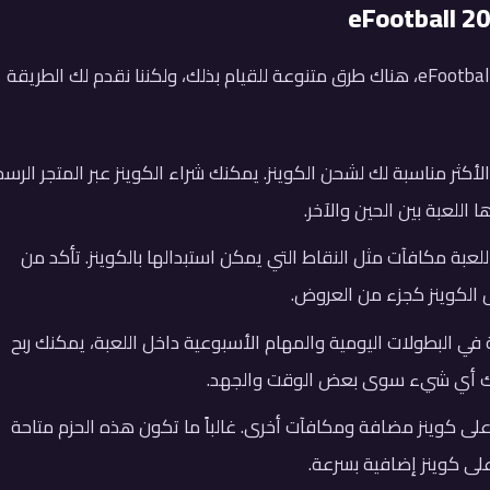
إذا كنت ترغب في شحن كوينز إضافية في لعبة eFootball 2025، هناك طرق متنوعة للقيام بذلك، ولكننا نقدم لك الطريقة
قة الأكثر مناسبة لك لشحن الكوينز. يمكنك شراء الكوينز عبر المتجر الر
للعبة بين الحين والآخر.
عبة مكافآت مثل النقاط التي يمكن استبدالها بالكوينز. تأكد من
ل الكوينز كجزء من العروض.
في البطولات اليومية والمهام الأسبوعية داخل اللعبة، يمكنك ربح
لفك أي شيء سوى بعض الوقت والجهد.
 على كوينز مضافة ومكافآت أخرى. غالباً ما تكون هذه الحزم متاحة
لى كوينز إضافية بسرعة.