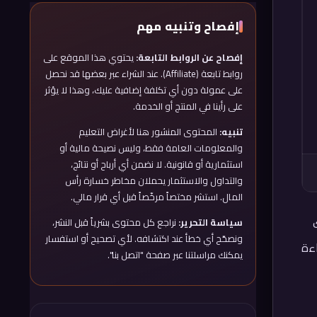
إفصاح وتنبيه مهم
إفصاح عن الروابط التابعة:
يحتوي هذا الموقع على
روابط تابعة (Affiliate). عند الشراء عبر بعضها قد نحصل
على عمولة دون أي تكلفة إضافية عليك، وهذا لا يؤثر
على رأينا في المنتج أو الخدمة.
تنبيه:
المحتوى المنشور هنا لأغراض التعليم
والمعلومات العامة فقط، وليس نصيحة مالية أو
استثمارية أو قانونية. لا نضمن أي أرباح أو نتائج،
والتداول والاستثمار يحملان مخاطر خسارة رأس
المال. استشر مختصاً مرخّصاً قبل أي قرار مالي.
ك
سياسة التحرير:
نراجع كل محتوى بشرياً قبل النشر،
ونصحّح أي خطأ عند اكتشافه. لأي تصحيح أو استفسار
ءة
يمكنك مراسلتنا عبر صفحة "اتصل بنا".