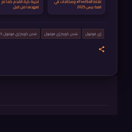
تجربة كرة القدم كما لم
نقاط eFootball ومكافآت في
تعهدها من قبل
لعبة بيس 2025
إي فوتبول
شحن كوينز إي فوتبول
شحن كوينز إي فوتبول 2025
ت
ع
ل
ي
ق
ا
ت