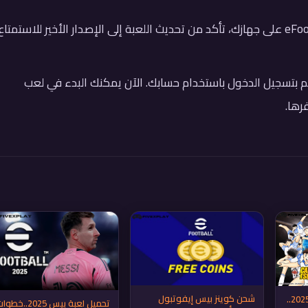
تحديث اللعبة: إذا كان لديك نسخة سابقة من eFootball على جهازك، تأكد من تحديث اللعبة إلى الإصدار الأخير للاستمتاع
 وقم بتسجيل الدخول باستخدام حسابك. الآن يمكنك البدء في لعب
شحن كوينز بيس إيفوتبول
تحديث إي فوتبول بيس 2025..
تحميل لعبة بيس 2025..خط