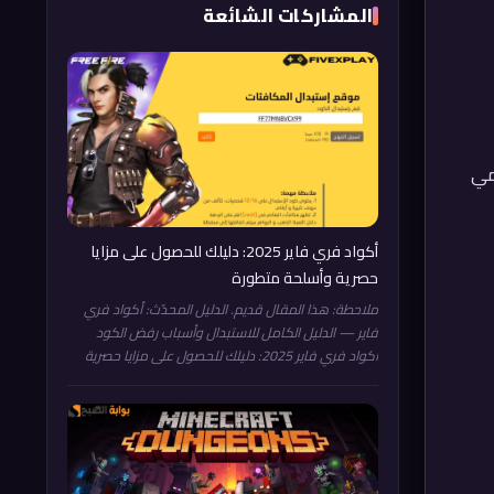
المشاركات الشائعة
سمي
أكواد فري فاير 2025: دليلك للحصول على مزايا
حصرية وأسلحة متطورة
ملاحطة: هذا المقال قديم. الدليل المحدّث: أكواد فري
فاير — الدليل الكامل للاستبدال وأسباب رفض الكود
أكواد فري فاير 2025: دليلك للحصول على مزايا حصرية
وأسلحة متطورة "المزايا الحصرية" الحقيقية في Free Fire
لا تقتصر على الأكواد المؤقتة، بل تشمل أنظمة تقدم
دائمة يغفل عنها كثير من اللاعبين الجدد. نظام الرتب
التنافسي (Ranked) التقدم في الرتب يمنح مكافآت
موسمية حصرية (أزياء وإطارات خاصة) لا يمكن الحصول