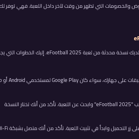
ض والخصومات التي تظهر من وقت لآخر داخل اللعبة. فهي توفر لك
قبل أن تبدأ في شحن الكوينز، يجب عليك التأكد من أن لديك نسخة محدثة من لعبة eFootball 2025. إليك الخطوات 
فتح متجر التطبيقات: أول 
البحث عن "eFootball 2025": في شريط البحث، اكتب "eFootball 2025" وابحث عن اللعبة. تأكد من أنك تختار النسخة
التحميل والتثبيت: بمجرد العثور على اللعبة، اضغط على زر التحميل وابدأ في تثبيت الل